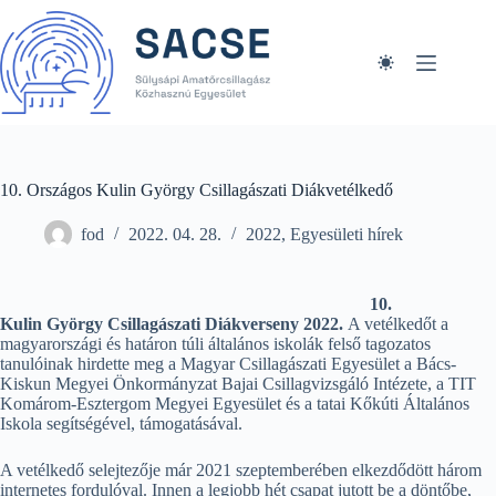
Skip
to
content
10. Országos Kulin György Csillagászati Diákvetélkedő
fod
2022. 04. 28.
2022
,
Egyesületi hírek
10.
Kulin György Csillagászati Diákverseny 2022.
A vetélkedőt a
magyarországi és határon túli általános iskolák felső tagozatos
tanulóinak hirdette meg a Magyar Csillagászati Egyesület a Bács-
Kiskun Megyei Önkormányzat Bajai Csillagvizsgáló Intézete, a TIT
Komárom-Esztergom Megyei Egyesület és a tatai Kőkúti Általános
Iskola segítségével, támogatásával.
A vetélkedő selejtezője már 2021 szeptemberében elkezdődött három
internetes fordulóval. Innen a legjobb hét csapat jutott be a döntőbe,