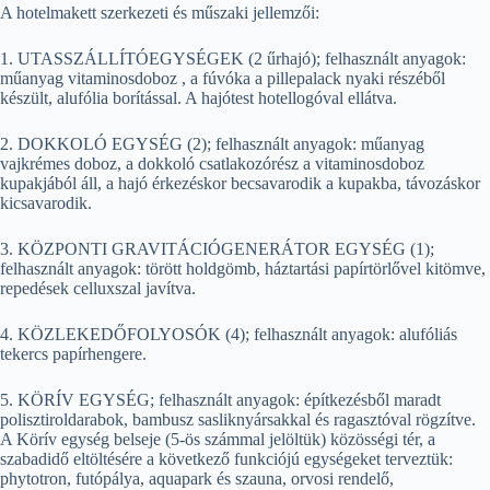
A hotelmakett szerkezeti és műszaki jellemzői:
1. UTASSZÁLLÍTÓEGYSÉGEK (2 űrhajó); felhasznált anyagok:
műanyag vitaminosdoboz , a fúvóka a pillepalack nyaki részéből
készült, alufólia borítással. A hajótest hotellogóval ellátva.
2. DOKKOLÓ EGYSÉG (2); felhasznált anyagok: műanyag
vajkrémes doboz, a dokkoló csatlakozórész a vitaminosdoboz
kupakjából áll, a hajó érkezéskor becsavarodik a kupakba, távozáskor
kicsavarodik.
3. KÖZPONTI GRAVITÁCIÓGENERÁTOR EGYSÉG (1);
felhasznált anyagok: törött holdgömb, háztartási papírtörlővel kitömve,
repedések celluxszal javítva.
4. KÖZLEKEDŐFOLYOSÓK (4); felhasznált anyagok: alufóliás
tekercs papírhengere.
5. KÖRÍV EGYSÉG; felhasznált anyagok: építkezésből maradt
polisztiroldarabok, bambusz sasliknyársakkal és ragasztóval rögzítve.
A Körív egység belseje (5-ös számmal jelöltük) közösségi tér, a
szabadidő eltöltésére a következő funkciójú egységeket terveztük:
phytotron, futópálya, aquapark és szauna, orvosi rendelő,