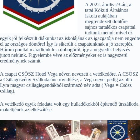
A 2022. április 23-án, a
tatai Kőkuti Általános
Iskola aulájában
megrendezett döntőre
sajnos tartalékos csapattal
tudtunk menni, mivel ez
egyik jól felkészült diákunkat az iskolájának az igazgatója nem engedte
el az országos döntőre! Így is sikerült a csapatunknak a jó szereplés.
Három ponttal maradtunk le a dobogóról, így a negyedik helyezés
jutott nekünk. Figyelembe véve az előzményeket ez is nagyszerű
eredménynek számít.
A csapat CSÖSZ Hotel Vega néven nevezett a vetélkedőre. A CSÖSZ
a Csillagösvény Szállodalánc rövidítése, a Vega nevet pedig az alfa
Lyra magyar csillaglegendákból származó név adta ( Vega = Csősz
csillag).
A vetélkedő egyik feladata volt egy hulladékokból építendő űrszálloda
makettjének az elkészítése.