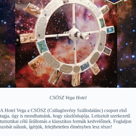
CSÖSZ Vega Hotel
A Hotel Vega a CSÖSZ (Csillagösvény Szállodalánc) csoport első
tagja, úgy is mondhatnánk, hogy zászlóshajója. Letisztult szerkezetű
turisztikai célú űrállomás a klasszikus formák kedvelőinek. Foglaljon
szobát nálunk, ígérjük, felejthetetlen élményben lesz része!