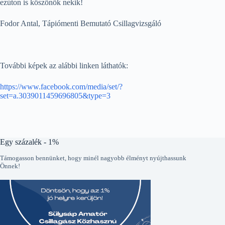
ezúton is köszönök nekik!
Fodor Antal, Tápiómenti Bemutató Csillagvizsgáló
További képek az alábbi linken láthatók:
https://www.facebook.com/media/set/?
set=a.3039011459696805&type=3
Egy százalék - 1%
Támogasson bennünket, hogy minél nagyobb élményt nyújthassunk
Önnek!