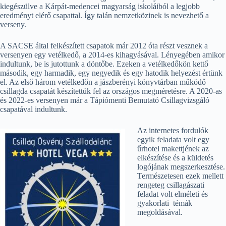
kiegészülve a Kárpát-medencei magyarság iskoláiból a legjobb
eredményt elérő csapattal. Így talán nemzetközinek is nevezhető a
verseny.
A SACSE által felkészített csapatok már 2012 óta részt vesznek a
versenyen egy vetélkedő, a 2014-es kihagyásával. Lényegében amikor
indultunk, be is jutottunk a döntőbe. Ezeken a vetélkedőkön kettő
második, egy harmadik, egy negyedik és egy hatodik helyezést értünk
el. Az első három vetélkedőn a jászberényi könyvtárban működő
csillagda csapatát készítettük fel az országos megméretésre. A 2020-as
és 2022-es versenyen már a Tápiómenti Bemutató Csillagvizsgáló
csapatával indultunk.
Az internetes fordulók
egyik feladata volt egy
űrhotel makettjének az
elkészítése és a küldetés
logójának megszerkesztése.
Természetesen ezek mellett
rengeteg csillagászati
feladat volt elméleti és
gyakorlati témák
megoldásával.