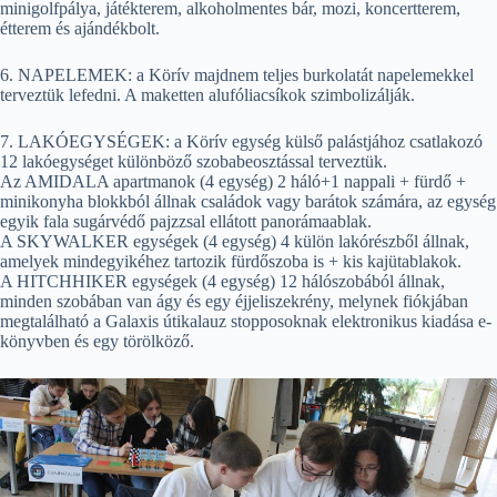
minigolfpálya, játékterem, alkoholmentes bár, mozi, koncertterem,
étterem és ajándékbolt.
6. NAPELEMEK: a Körív majdnem teljes burkolatát napelemekkel
terveztük lefedni. A maketten alufóliacsíkok szimbolizálják.
7. LAKÓEGYSÉGEK: a Körív egység külső palástjához csatlakozó
12 lakóegységet különböző szobabeosztással terveztük.
Az AMIDALA apartmanok (4 egység) 2 háló+1 nappali + fürdő +
minikonyha blokkból állnak családok vagy barátok számára, az egység
egyik fala sugárvédő pajzzsal ellátott panorámaablak.
A SKYWALKER egységek (4 egység) 4 külön lakórészből állnak,
amelyek mindegyikéhez tartozik fürdőszoba is + kis kajütablakok.
A HITCHHIKER egységek (4 egység) 12 hálószobából állnak,
minden szobában van ágy és egy éjjeliszekrény, melynek fiókjában
megtalálható a Galaxis útikalauz stopposoknak elektronikus kiadása e-
könyvben és egy törölköző.