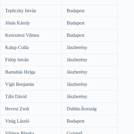
Tepliczky István
Budapest
Jónás Károly
Budapest
Keresztesi Vilmos
Budapest
Kalup Csilla
Jászberény
Fülöp István
Jászberény
Barnabás Helga
Jászberény
Vígh Benjamin
Jászberény
Tábi Dávid
Jászberény
Hevesi Zsolt
Dublin-Írország
Virág László
Budapest
Világos Blanka
Gyömrő