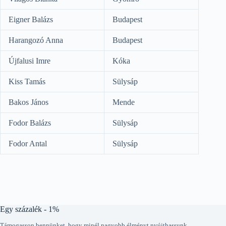
Eigner Balázs
Budapest
Harangozó Anna
Budapest
Újfalusi Imre
Kóka
Kiss Tamás
Sülysáp
Bakos János
Mende
Fodor Balázs
Sülysáp
Fodor Antal
Sülysáp
Egy százalék - 1%
Támogasson bennünket, hogy minél nagyobb élményt nyújthassunk