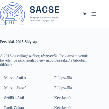
Skip
to
content
Perseidák 2015 Sülysáp
A 2015-ös csillagásztábor, résztvevői. Csak azokat vettük
figyelembe akik legalább egy napot /éjszakát/ a táborban
töltöttek.
Morvai Anikó
Fülöpszállás
Morvai József
Fülöpszállás
Szöllősi Attila
Kecskemét
Panik Zoltán
Kecskemét