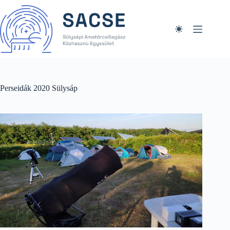
Skip
to
content
Perseidák 2020 Sülysáp