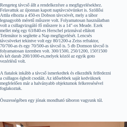
Rengeteg távcső állt a rendelkezésre a megfigyelésekhez.
Felavattuk az újonnan kapott naptávcsövünket is. Szöllősi
Attila elhozta a 450-es Dobson távcsövét, mely a tábor
legnagyobb méretű műszere volt. Folyamatosan használatban
volt a csillagvizsgáló fő műszere is a 14″-os Meade. Ezek
mellet még egy 63/840-es Herschel prizmával ellátott
Telemátor is segítette a Nap megfigyelését. Lencsés
távcsöveket tekintve volt egy 80/1200-a Zeiss refraktor,
70/700-as és egy 70/500-as távcső is. 5 db Domson távcső is
folyamatosan üzemben volt. 300/1500, 250/1200, 150!1500
és két darab 200/1000-es,melyek közöl az egyik goto
vezérlésű volt.
A fiatalok inkább a távcső ismerkedtek és elkezdték felfedezni
a csillagos égbolt csodáit. Az idősebbek saját kedvüknek
megfelelően már a halványabb objektumok felkeresésével
foglakoztak.
Összességében egy jónak mondható táboron vagyunk túl.