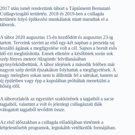
2017 után ismét rendeztünk tábort a Tápiómenti Bemutató
Csillagvizsgáló területén. 2018 és 2019-ben a csillagda
területén folyó építkezési munkálatok miatt maradtak el a
táborok.
A tábor 2020 augusztus 15-én kezdődött és augusztus 23-ig
tartott. Terveink szerint az első egy-két napban a perseida raj
leszálló ágának a megfigyelése volt a cél. Sajnos a borult esős
idő ezt meghiúsította. Ennek ellenére a későbbiek során sok
szép fényes meteor /tűzgömb/ felvillanásában
gyönyörködhettünk. A tábor idejének a második felében már
nagyon szép derült éjszakákon folyhattak a megfigyelések. A
nagy melegben sokan nem is állították fel a sátrukat, hanem az
új épületben vagy épp a kupolában próbáltak menekülni a
hőség elől.
A táborozlakók az egyesület szakkörének a tagjaiból a sacse
tagjaiból, valamint a volt és jelenlegi csillagászati diák
válogatott tagjaiből tevődött össze.
Az első időszakban a csillagda előadójában történtek a
lehjelentősebb programok, leginkább vetélkedők formájában.