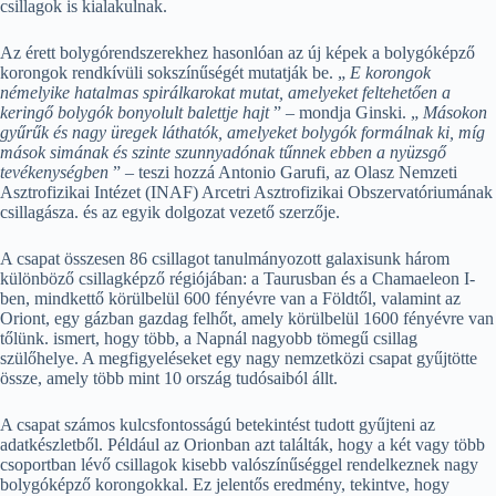
csillagok is kialakulnak.
Az érett bolygórendszerekhez hasonlóan az új képek a bolygóképző
korongok rendkívüli sokszínűségét mutatják be. „
E korongok
némelyike ​​hatalmas spirálkarokat mutat, amelyeket feltehetően a
keringő bolygók bonyolult balettje hajt
” – mondja Ginski. „
Másokon
gyűrűk és nagy üregek láthatók, amelyeket bolygók formálnak ki, míg
mások simának és szinte szunnyadónak tűnnek ebben a nyüzsgő
tevékenységben
” – teszi hozzá Antonio Garufi, az Olasz Nemzeti
Asztrofizikai Intézet (INAF) Arcetri Asztrofizikai Obszervatóriumának
csillagásza. és az egyik dolgozat vezető szerzője.
A csapat összesen 86 csillagot tanulmányozott galaxisunk három
különböző csillagképző régiójában: a Taurusban és a Chamaeleon I-
ben, mindkettő körülbelül 600 fényévre van a Földtől, valamint az
Oriont, egy gázban gazdag felhőt, amely körülbelül 1600 fényévre van
tőlünk. ismert, hogy több, a Napnál nagyobb tömegű csillag
szülőhelye. A megfigyeléseket egy nagy nemzetközi csapat gyűjtötte
össze, amely több mint 10 ország tudósaiból állt.
A csapat számos kulcsfontosságú betekintést tudott gyűjteni az
adatkészletből. Például az Orionban azt találták, hogy a két vagy több
csoportban lévő csillagok kisebb valószínűséggel rendelkeznek nagy
bolygóképző korongokkal. Ez jelentős eredmény, tekintve, hogy