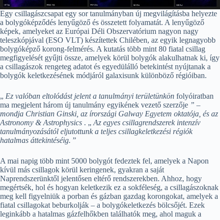
Egy csillagászcsapat egy sor tanulmányban új megvilágításba helyezte
a bolygóképződés lenyűgöző és összetett folyamatát. A lenyűgöző
képek, amelyeket az Európai Déli Obszervatórium nagyon nagy
teleszkópjával (ESO VLT) készítettek Chilében, az egyik legnagyobb
bolygóképző korong-felmérés. A kutatás több mint 80 fiatal csillag
megfigyelését gyűjti össze, amelyek körül bolygók alakulhatnak ki, így
a csillagászok rengeteg adatot és egyedülálló betekintést nyújtanak a
bolygók keletkezésének módjáról galaxisunk különböző régióiban.
„
Ez valóban eltolódást jelent a tanulmányi területünkön
folyóiratban
ma megjelent három új tanulmány egyikének vezető szerzője
” –
mondja Christian Ginski, az írországi Galway Egyetem oktatója, és az
Astronomy & Astrophysics
. „
Az egyes csillagrendszerek intenzív
tanulmányozásától eljutottunk a teljes csillagkeletkezési régiók
hatalmas áttekintéséig.
”
A mai napig több mint 5000 bolygót fedeztek fel, amelyek a Napon
kívül más csillagok körül keringenek, gyakran a saját
Naprendszerünktől jelentősen eltérő rendszerekben. Ahhoz, hogy
megértsék, hol és hogyan keletkezik ez a sokféleség, a csillagászoknak
meg kell figyelniük a porban és gázban gazdag korongokat, amelyek a
fiatal csillagokat beburkolják – a bolygókeletkezés bölcsőjét. Ezek
leginkább a hatalmas gázfelhőkben találhatók meg, ahol maguk a