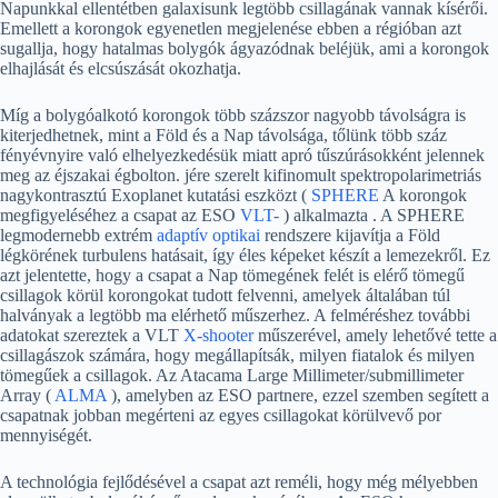
Napunkkal ellentétben galaxisunk legtöbb csillagának vannak kísérői.
Emellett a korongok egyenetlen megjelenése ebben a régióban azt
sugallja, hogy hatalmas bolygók ágyazódnak beléjük, ami a korongok
elhajlását és elcsúszását okozhatja.
Míg a bolygóalkotó korongok több százszor nagyobb távolságra is
kiterjedhetnek, mint a Föld és a Nap távolsága, tőlünk több száz
fényévnyire való elhelyezkedésük miatt apró tűszúrásokként jelennek
meg az éjszakai égbolton. jére szerelt kifinomult spektropolarimetriás
nagykontrasztú Exoplanet kutatási eszközt (
SPHERE
A korongok
megfigyeléséhez a csapat az ESO
VLT-
) alkalmazta . A SPHERE
legmodernebb extrém
adaptív optikai
rendszere kijavítja a Föld
légkörének turbulens hatásait, így éles képeket készít a lemezekről. Ez
azt jelentette, hogy a csapat a Nap tömegének felét is elérő tömegű
csillagok körül korongokat tudott felvenni, amelyek általában túl
halványak a legtöbb ma elérhető műszerhez. A felméréshez további
adatokat szereztek a VLT
X-shooter
műszerével, amely lehetővé tette a
csillagászok számára, hogy megállapítsák, milyen fiatalok és milyen
tömegűek a csillagok. Az Atacama Large Millimeter/submillimeter
Array (
ALMA
), amelyben az ESO partnere, ezzel szemben segített a
csapatnak jobban megérteni az egyes csillagokat körülvevő por
mennyiségét.
A technológia fejlődésével a csapat azt reméli, hogy még mélyebben