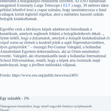
elmerülhet a bolygóképző rendszerek szívében. Az ESO hamarosan
megjelenő Extremely Large Telescope (
ELT
) nagy, 39 méteres tükre
például lehetővé teszi a csapat számára, hogy tanulmányozza a fiatal
csillagok körüli legbelső régiókat, ahol a miénkhez hasonló sziklás
bolygók kialakulhatnak.
Egyelőre ezek a látványos képek adatkincset biztosítanak a
kutatóknak, amelyek segítenek feltárni a bolygókeletkezés titkait. „
Szinte költői, hogy a folyamatok, amelyek a bolygók kialakulásának és
végső soron az életnek a kezdetét jelzik a saját Naprendszerünkben,
ilyen gyönyörűek
” – összegzi Per-Gunnar Valegård, a hollandiai
Amszterdami Egyetem doktorandusza. aki az Orion-tanulmányt
vezette. Valegård, aki részmunkaidős tanár a hollandiai International
School Hilversumban, reméli, hogy a képek arra ösztönzik majd
tanítványait, hogy a jövőben tudósokká váljanak.
Forrás: https://www.eso.org/public/news/eso2405/
Egy százalék - 1%
Támogasson bennünket, hogy minél nagyobb élményt nyújthassunk
Önnek!