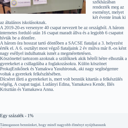
székházában
rendezték meg az
eseményt, melyet
két évente írnak ki
az általános iskolásoknak.
A 2019-20-es versenyre 40 csapat nevezett be az országból. A három
internetes forduló után 16 csapat maradt állva és a legjobb 6 csapatot
hívták be a döntőre.
A három óra hosszat tartó döntőben a SACSE fiataljai a 3. helyezést
érték el. A 6. osztályt mo
st végző fiataljaink 2 év múlva már 8.-os ként
nagy eséllyel indulhatnak ismét a megmérettetésen.
Köszönettel tartozom azoknak a szülőknek akik hétről hétre elhozták a
gyerekeket a csillagdába a foglakozásokra. Külön köszönet
ProkajEnikőnek és Yamakwa Yasuhironak, aki nagy segítségemre
voltak a gyerekek felkészítésében.
Dícséret illeti a gyerekeket is, mert volt bennük kitartás a felkészülés
végéig, A csapat tagjai. Ludányi Edina, Yamakawa Kende, Illés
Krisztián és Yamakawa Anna.
Egy százalék - 1%
Támogasson bennünket, hogy minél nagyobb élményt nyújthassunk