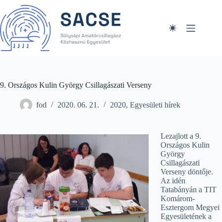
Skip
to
content
9. Országos Kulin György Csillagászati Verseny
fod
2020. 06. 21.
2020
,
Egyesületi hírek
Lezajlott a 9.
Országos Kulin
György
Csillagászati
Verseny döntője.
Az idén
Tatabányán a TIT
Komárom-
Esztergom Megyei
Egyesületének a