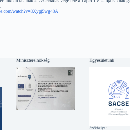
riánkban találhatók. Az előadás vége felé a Tápió TV stábja is kilátogato
.
ube.com/watch?v=8Xygj5wg48A
Miniszterelnökség
Egyesületünk
l
Székhelye: