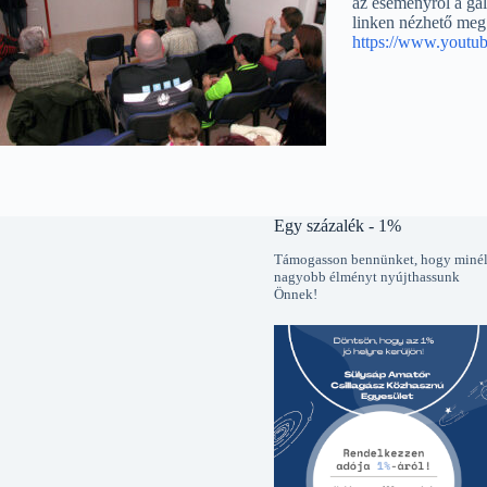
az eseményről a galé
linken nézhető meg
https://www.yout
Egy százalék - 1%
Támogasson bennünket, hogy miné
nagyobb élményt nyújthassunk
Önnek!