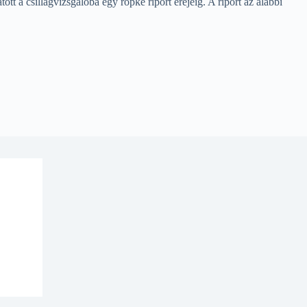
tt a csillagvizsgálóba egy röpke riport erejéig. A riport az alábbi