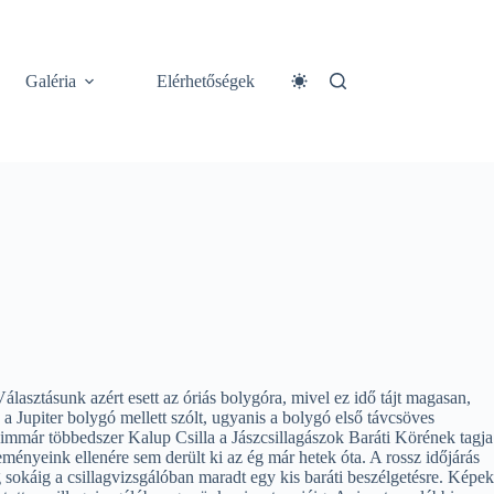
Galéria
Elérhetőségek
lasztásunk azért esett az óriás bolygóra, mivel ez idő tájt magasan,
 Jupiter bolygó mellett szólt, ugyanis a bolygó első távcsöves
, immár többedszer Kalup Csilla a Jászcsillagászok Baráti Körének tagja
ményeink ellenére sem derült ki az ég már hetek óta. A rossz időjárás
 sokáig a csillagvizsgálóban maradt egy kis baráti beszélgetésre. Képek