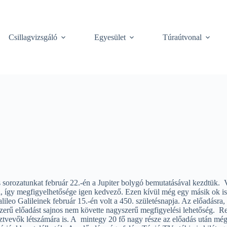
Csillagvizsgáló
Egyesület
Túraútvonal
 sorozatunkat február 22.-én a Jupiter bolygó bemutatásával kezdtük. Vá
l, így megfigyelhetősége igen kedvező. Ezen kívül még egy másik ok is a
ileo Galileinek február 15.-én volt a 450. születésnapja. Az előadásra
szerű előadást sajnos nem követte nagyszerű megfigyelési lehetőség. Re
észtvevők létszámára is. A mintegy 20 fő nagy része az előadás után még