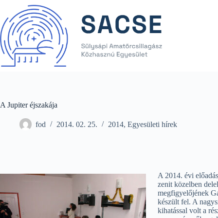
Skip
to
content
A Jupiter éjszakája
fod
2014. 02. 25.
2014
,
Egyesületi hírek
A 2014. évi előadás
zenit közelben dele
megfigyelőjének Gal
készült fel. A nagy
kihatással volt a r