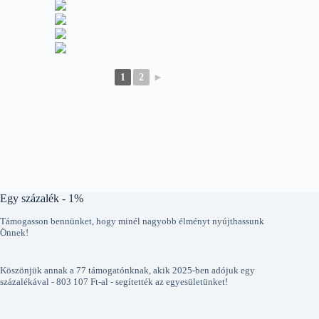
1
2
►
Egy százalék - 1%
Támogasson bennünket, hogy minél nagyobb élményt nyújthassunk
Önnek!
Köszönjük annak a 77 támogatónknak, akik 2025-ben adójuk egy
százalékával - 803 107 Ft-al - segítették az egyesületünket!