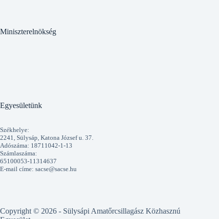
Miniszterelnökség
Egyesületünk
Székhelye:
2241, Sülysáp, Katona József u. 37.
Adószáma: 18711042-1-13
Számlaszáma:
65100053-11314637
E-mail címe: sacse@sacse.hu
Copyright © 2026 - Sülysápi Amatőrcsillagász Közhasznú