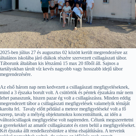
2025-ben július 27 és augusztus 02 között került megrendezésre az
általános iskolába járó diákok részére szervezett csillagászati tábor.
Táborunk általában kis létszámú 15 max 20 főből áll. Sajnos a
tartályokban tárolt víz kevés nagyobb vagy hosszabb idejű tábor
megrendezésére.
Az első három nap nem kedvezett a csillagászati megfigyeléseknek,
mind a 3 éjszaka borult volt. A csütörtök és péntek éjszakára már nem
lehet panaszunk, hiszen pazar ég volt a csillagászásra. Minden eddig
megrendezett tábor a csillagászati megfigyelések valamelyik témáját
karolta fel. Tavaly előtt például a meteor megfigyeléseké volt a fő
szerep, tavaly a mélyég objektumokra koncentráltunk, az idén a
változócsillagok megfigyelése volt napirenden. Célunk megszerettetni
a gyerekekkel az amatőr csillagászatot és ezen belül a megfigyeléseket.
Két éjszaka állt rendelkezésünkre a téma elsajátítására. A terveink