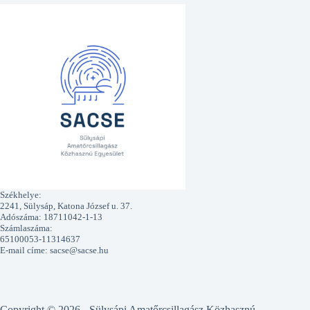
Székhelye:
2241, Sülysáp, Katona József u. 37.
Adószáma: 18711042-1-13
Számlaszáma:
65100053-11314637
E-mail címe: sacse@sacse.hu
Copyright © 2026 - Sülysápi Amatőrcsillagász Közhasznú