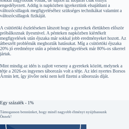
sokkal nagyobbak voltak, de sajnos az időjárás csak ennyit
engedélyezett. Addig is napközben igyekeztünk elsajátítani a
változócsillagok megfigyeléséhez szükséges technikákat valamint a
változócsillagok fizikáját.
A csütörtöki észleléseken látszott hogy a gyerekek életükben először
próbálkoznak ilyesmivel. A pénteken napközben kiértékelt
megfigyelések után éjszaka már sokkal jobb eredményeket hozott. Az
átbeszélt problémák meghozták hatásukat. Míg a csütörtöki éjszaka
20% jó eredménye után a pénteki megfigyelések már 80%-os sikerrel
jártak.
Mint mindig az idén is zajlott verseny a gyerekek között, melynek a
tétje a 2026-os ingyenes táborozás volt a tétje. Az idei nyertes Borsos
Ármin lett, így jövőre neki nem kell fizetni a táborozás díját.
Egy százalék - 1%
Támogasson bennünket, hogy minél nagyobb élményt nyújthassunk
Önnek!