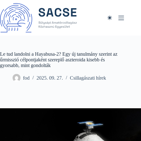
Skip
to
content
Le tud landolni a Hayabusa-2? Egy új tanulmány szerint az
űrmisszió célpontjaként szereplő aszteroida kisebb és
gyorsabb, mint gondolták
fod
2025. 09. 27.
Csillagászati hírek