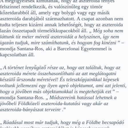
A megfigyelések kimutatták, hogy az aszteroida fényes
felszínnel rendelkezik, és valószínűleg egy tömör
kőzetdarabból áll, amely egy bolygó vagy egy másik
aszteroida darabjából származhatott. A csapat azonban nem
tudta teljesen kizárni annak lehetőségét, hogy az aszteroida
lazán összetapadt törmelékkupacokból áll. „
Még soha nem
láttunk tíz méter méretű aszteroidát a helyszínen, így nem
igazán tudjuk, mire számíthatunk, és hogyan fog kinézni
” –
mondja Santana-Ros, aki a Barcelonai Egyetemmel is
kapcsolatban áll.
A történet lenyűgöző része az, hogy azt találtuk, hogy az
„
aszteroida mérete összehasonlítható az azt meglátogatni
készülő űrszonda méretével! És teleszkópjainkkal képesek
voltunk jellemezni egy ilyen apró objektumot, ami azt jelenti,
hogy a jövőben más objektumokkal is megtehetjük ezt
” –
mondja Santana-Ros. „
Módszereink hatással lehetnek a
jövőbeli Földközeli aszteroida-kutatási vagy akár az
aszteroida-bányászat terveire
.”
Ráadásul most már tudjuk, hogy még a Földbe becsapódó
„