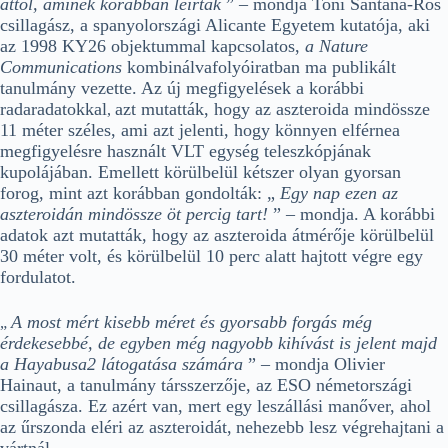
attól, aminek korábban leírták
” – mondja Toni Santana-Ros
csillagász, a spanyolországi Alicante Egyetem kutatója, aki
az 1998 KY26 objektummal kapcsolatos,
a Nature
Communications
kombinálvafolyóiratban ma publikált
tanulmány vezette. Az új megfigyelések a korábbi
radaradatokkal
azt mutatták, hogy az aszteroida mindössze
,
11 méter széles, ami azt jelenti, hogy könnyen elférnea
megfigyelésre használt VLT egység teleszkópjának
kupolájában.
Emellett körülbelül kétszer olyan gyorsan
forog, mint azt korábban gondolták: „
Egy nap ezen az
aszteroidán mindössze öt percig tart!
” – mondja. A korábbi
adatok azt mutatták, hogy az aszteroida átmérője körülbelül
30 méter volt, és körülbelül 10 perc alatt hajtott végre egy
fordulatot.
A most mért kisebb méret és gyorsabb forgás még
„
érdekesebbé, de egyben még nagyobb kihívást is jelent majd
a Hayabusa2 látogatása számára
” – mondja Olivier
Hainaut, a tanulmány társszerzője, az ESO németországi
csillagásza. Ez azért van, mert egy leszállási manőver,
ahol
az űrszonda eléri az aszteroidát,
nehezebb lesz végrehajtani a