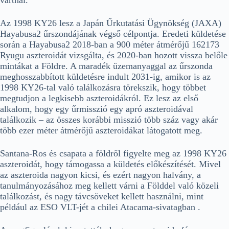
vártnál.
Az 1998 KY26 lesz a Japán Űrkutatási Ügynökség (JAXA)
Hayabusa2 űrszondájának végső célpontja. Eredeti küldetése
során a Hayabusa2 2018-ban a 900 méter átmérőjű 162173
Ryugu aszteroidát vizsgálta, és 2020-ban hozott vissza belőle
mintákat a Földre. A maradék üzemanyaggal az űrszonda
meghosszabbított küldetésre indult 2031-ig, amikor is az
1998 KY26-tal való találkozásra törekszik, hogy többet
megtudjon a legkisebb aszteroidákról. Ez lesz az első
alkalom, hogy egy űrmisszió egy apró aszteroidával
találkozik – az összes korábbi misszió több száz vagy akár
több ezer méter átmérőjű aszteroidákat látogatott meg.
Santana-Ros és csapata a földről figyelte meg az 1998 KY26
aszteroidát, hogy támogassa a küldetés előkészítését. Mivel
az aszteroida nagyon kicsi, és ezért nagyon halvány, a
tanulmányozásához meg kellett várni a Földdel való közeli
találkozást, és nagy távcsöveket kellett használni, mint
például az ESO
VLT-jét
a chilei Atacama-sivatagban .