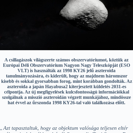
A csillagászok világszerte számos obszervatóriumot, köztük az
Európai Déli Obszervatórium Nagyon Nagy Teleszkópját (ESO
VLT) is használták az 1998 KY26 jelű aszteroida
tanulmányozására, és kiderült, hogy az majdnem háromszor
kisebb és sokkal gyorsabban forog, mint korábban gondolták. Az
aszteroida a japán Hayabusa2 kiterjesztett küldetés 2031-es
célpontja. Az új megfigyelések kulcsfontosságú információkkal
szolgálnak a misszió aszteroidán végzett munkájához, mindössze
hat évvel az űrszonda 1998 KY26-tal való találkozása előtt.
Azt tapasztaltuk, hogy az objektum valósága teljesen eltér
„