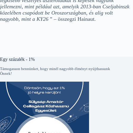
legkisebb veszélyes aszteroidákat is képesek vagyunk
jellemezni, mint például azt, amelyik 2013-ban Cseljabinszk
közelében csapódott be Oroszországban, és alig volt
nagyobb, mint a KY26
” – összegzi Hainaut.
Egy százalék - 1%
Támogasson bennünket, hogy minél nagyobb élményt nyújthassunk
Önnek!