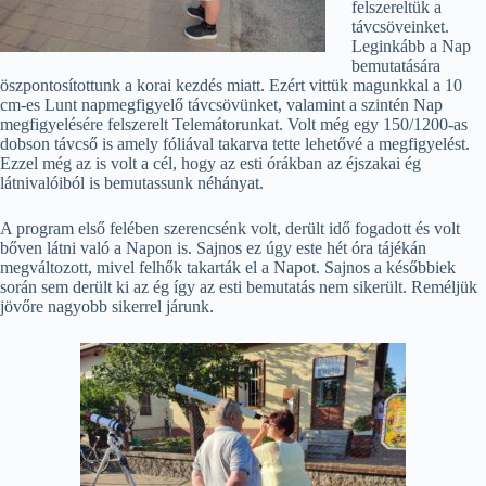
felszereltük a
távcsöveinket.
Leginkább a Nap
bemutatására
öszpontosítottunk a korai kezdés miatt. Ezért vittük magunkkal a 10
cm-es Lunt napmegfigyelő távcsövünket, valamint a szintén Nap
megfigyelésére felszerelt Telemátorunkat. Volt még egy 150/1200-as
dobson távcső is amely fóliával takarva tette lehetővé a megfigyelést.
Ezzel még az is volt a cél, hogy az esti órákban az éjszakai ég
látnivalóiból is bemutassunk néhányat.
A program első felében szerencsénk volt, derült idő fogadott és volt
bőven látni való a Napon is. Sajnos ez úgy este hét óra tájékán
megváltozott, mivel felhők takarták el a Napot. Sajnos a későbbiek
során sem derült ki az ég így az esti bemutatás nem sikerült. Reméljük
jövőre nagyobb sikerrel járunk.