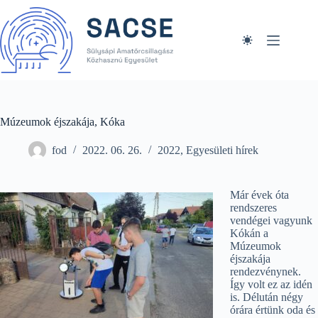
Skip
to
content
Múzeumok éjszakája, Kóka
fod
2022. 06. 26.
2022
,
Egyesületi hírek
Már évek óta
rendszeres
vendégei vagyunk
Kókán a
Múzeumok
éjszakája
rendezvénynek.
Így volt ez az idén
is. Délután négy
órára értünk oda és