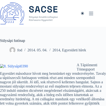
Skip
to
content
Sülysápi futónap
fod
2014. 05. 04.
2014
,
Egyesületi hírek
A Tápiómenti
Tömegsport
Egyesület másodszor hívott meg bennünket egy rendezvényére. Tavaly
a tápiószecsői futónapon vettünk részt ami minden szempontból
nagyon jól sikerült. Jó idő, sok résztvevő kellemes hangulat. Sajnos a
mostani sülysápi rendezvényt az eső majdnem teljesen elmosta. Az a
250 induló minden dicséretet megérdemel elszántságáért, akárcsak a
nagyszámú rendezőség, akik a hideg esős időben kitartottak az
eredmény hirdetésig. A mi csillagász standunk egy vetélkedő állomása
lett volna gyerekek számára, akik több pontot felkeresve gyűjtötték