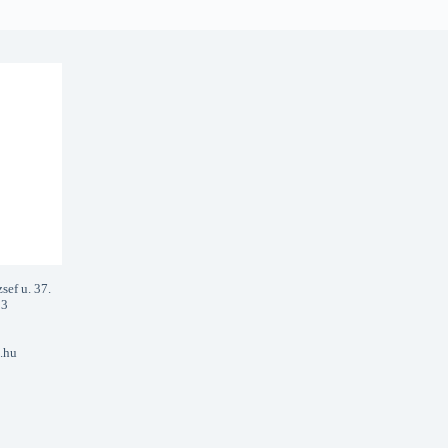
sef u. 37.
13
.hu