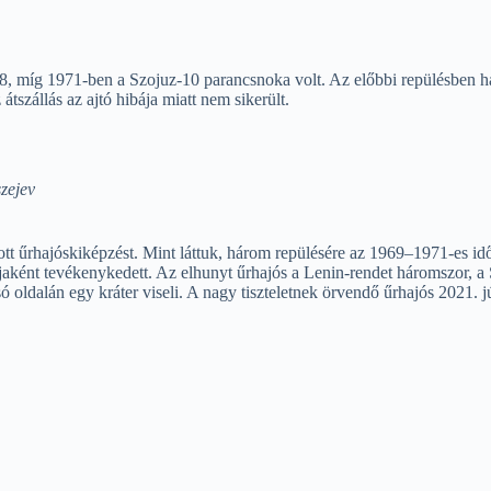
-8, míg 1971-ben a Szojuz-10 parancsnoka volt. Az előbbi repülésben há
tszállás az ajtó hibája miatt nem sikerült.
szejev
tt űrhajóskiképzést. Mint láttuk, három repülésére az 1969–1971-es id
aként tevékenykedett. Az elhunyt űrhajós a Lenin-rendet háromszor, a 
oldalán egy kráter viseli. A nagy tiszteletnek örvendő űrhajós 2021. jú