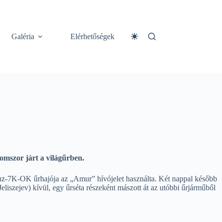
Galéria
Elérhetőségek
omszor járt a világűrben.
zojuz-7K-OK űrhajója az „Amur” hívójelet használta. Két nappal később
liszejev) kívül, egy űrséta részeként mászott át az utóbbi űrjárműből