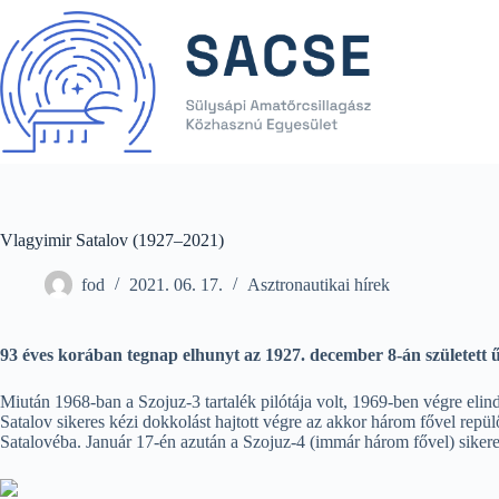
Skip
to
content
Vlagyimir Satalov (1927–2021)
fod
2021. 06. 17.
Asztronautikai hírek
93 éves korában tegnap elhunyt az 1927. december 8-án született
Miután 1968-ban a Szojuz-3 tartalék pilótája volt, 1969-ben végre elin
Satalov sikeres kézi dokkolást hajtott végre az akkor három fővel repül
Satalovéba. Január 17-én azután a Szojuz-4 (immár három fővel) siker