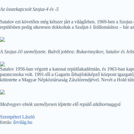
Az összekapcsolt Szojuz-4 és -5
Satalov ezt követően még kétszer járt a világűrben. 1969-ben a Szojuz
repülésben pedig sikeresen dokkoltak a Szaljut-1 űrállomáshoz – bár az á
A Szojuz-10 személyzete. Balról jobbra: Rukavisnyikov, Satalov és Jeli
Satalov 1956-ban végzett a katonai repülőakadémián, és 1963-ban kapo
parancsnoka volt. 1991-től a Gagarin űrhajóskiképző központ igazgatój
kitüntette a Magyar Népköztársaság Zászlórendjével. Nevét a Hold túlsó 
Medvegyev elnök személyesen léptette elő repülő altábornaggyá
Szentpéteri László
forrás:
űrvilág.hu