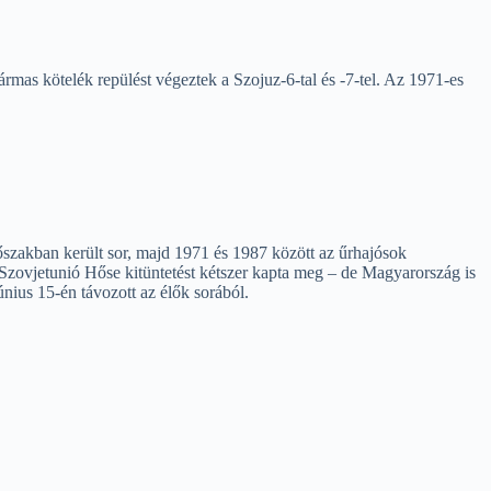
rmas kötelék repülést végeztek a Szojuz-6-tal és -7-tel. Az 1971-es
őszakban került sor, majd 1971 és 1987 között az űrhajósok
Szovjetunió Hőse kitüntetést kétszer kapta meg – de Magyarország is
nius 15-én távozott az élők sorából.