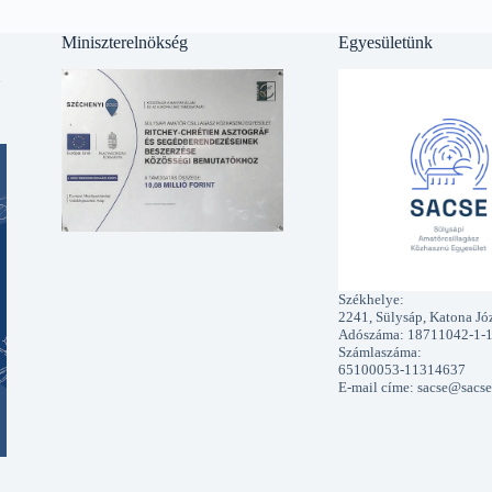
Miniszterelnökség
Egyesületünk
l
Székhelye:
2241, Sülysáp, Katona Józ
Adószáma: 18711042-1-
Számlaszáma:
65100053-11314637
E-mail címe: sacse@sacse