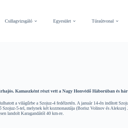
Csillagvizsgáló
Egyesület
Túraútvonal
 űrhajós. Kamaszként részt vett a Nagy Honvédő Háborúban és hár
dulhatott a világűrbe a Szojuz-4 fedélzetén. A január 14-én indított S
ő Szojuz-5-tel, melynek két kozmonautája (Borisz Volinov és Alekszej Je
esen landolt Karagandától 40 km-re.